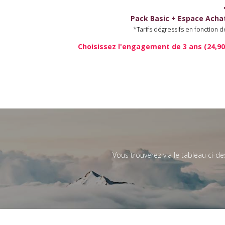
Pack Basic + Espace Acha
*Tarifs dégressifs en fonction 
Choisissez l'engagement de 3 ans (24,90
Vous trouverez via le tableau ci-d